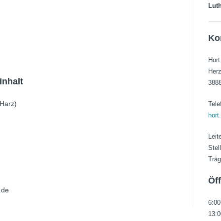
Luth
Ko
Hort
Herz
Inhalt
3888
(Harz)
Tele
hort
Leit
Stel
Träg
Öf
.de
6:00
13:0