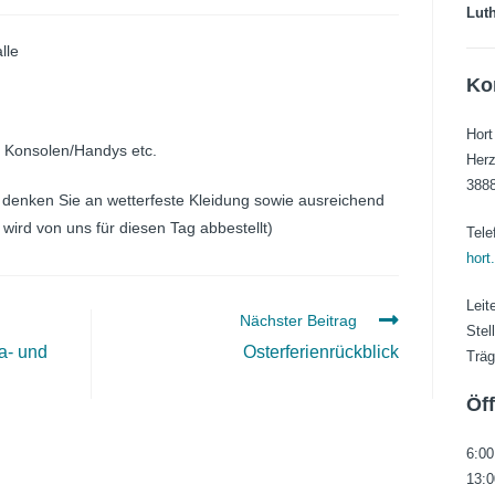
Luth
lle
Ko
Hort
e Konsolen/Handys etc.
Herz
3888
 denken Sie an wetterfeste Kleidung sowie ausreichend
wird von uns für diesen Tag abbestellt)
Tele
hort
Leit
Nächster Beitrag
Stel
ta- und
Osterferienrückblick
Träg
Öf
6:00
13:0