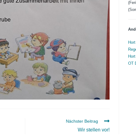
(Fer
(Som
Ande
Hort
Rege
Hort
OT 
Nächster Beitrag
Wir stellen vor!