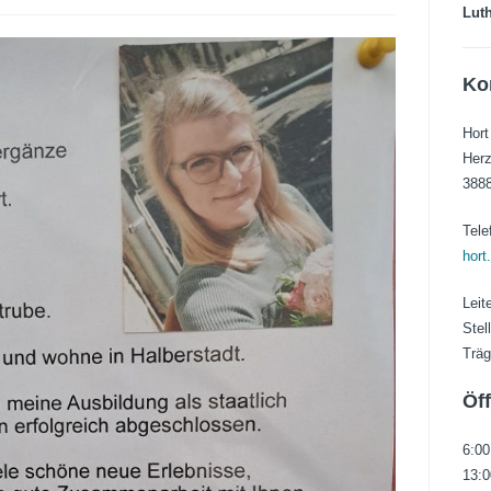
Luth
Ko
Hort
Herz
3888
Tele
hort
Leit
Stel
Träg
Öf
6:00
13:0